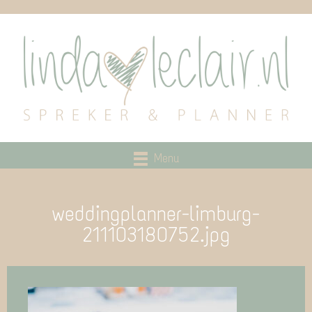
Menu
weddingplanner-limburg-
211103180752.jpg