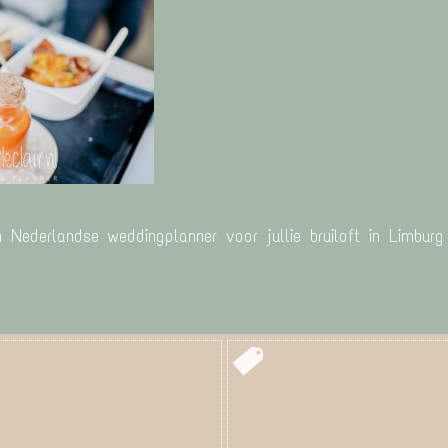
n Nederlandse weddingplanner voor jullie bruiloft in Limbur