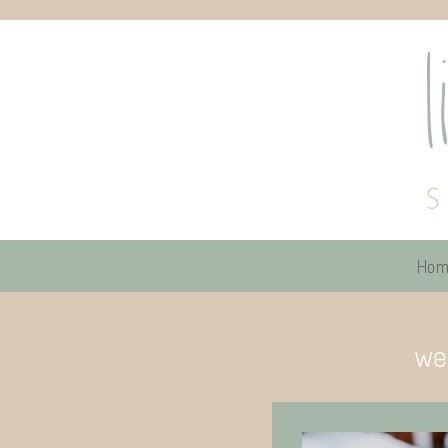
Hom
we