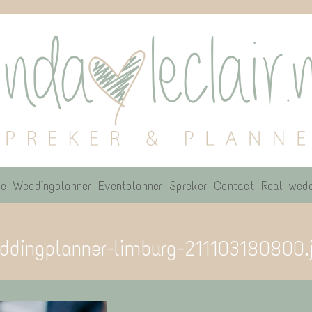
e
Weddingplanner
Eventplanner
Spreker
Contact
Real wedd
ddingplanner-limburg-211103180800.