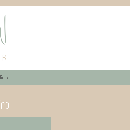
ings
jpg