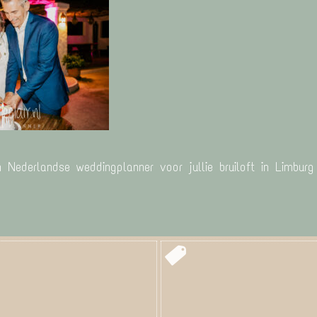
n Nederlandse weddingplanner voor jullie bruiloft in Limbur