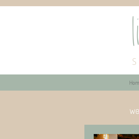
Hom
we