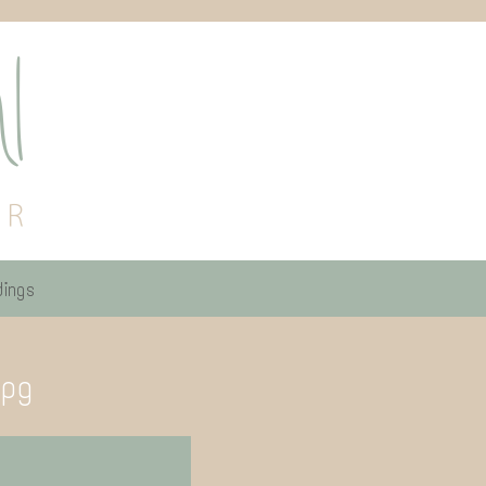
ings
jpg