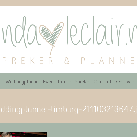
e
Weddingplanner
Eventplanner
Spreker
Contact
Real wedd
ddingplanner-limburg-211103213647.