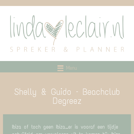
Menu
Shelly & Guido – Beachclub
Degreez
Ibiza of toch geen Ibiza…er is vooraf een tijdje