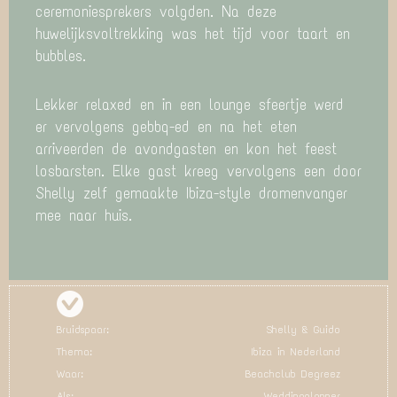
ceremoniesprekers volgden. Na deze
huwelijksvoltrekking was het tijd voor taart en
bubbles.
Lekker relaxed en in een lounge sfeertje werd
er vervolgens gebbq-ed en na het eten
arriveerden de avondgasten en kon het feest
losbarsten. Elke gast kreeg vervolgens een door
Shelly zelf gemaakte Ibiza-style dromenvanger
mee naar huis.
Bruidspaar:
Shelly & Guido
Thema:
Ibiza in Nederland
Waar:
Beachclub Degreez
Als:
Weddingplanner