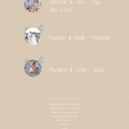
Jennifer & Jan – Cap
des Falcó
Paulien & Noël – Panheel
Mariëlle & Chris – Ibiza
Ceremoniemeester Limburg
Weddingplanner Limburg
Algemene voorwaarden
Eventplanner Limburg
Real weddings
Contact
Links