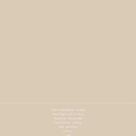
Ceremoniemeester Limburg
Weddingplanner Limburg
Algemene voorwaarden
Eventplanner Limburg
Real weddings
Contact
Links