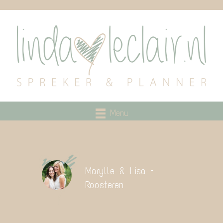
Menu
Marylle & Lisa –
Roosteren