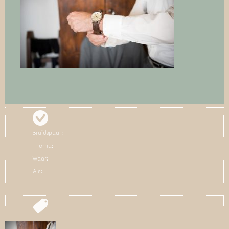
Bruidspaar:
Thema:
Waar:
Als: