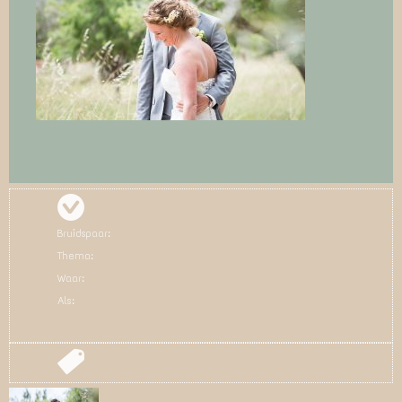
Bruidspaar:
Thema:
Waar:
Als: