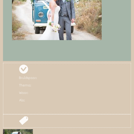
Bruidspaar:
Thema:
Waar:
Als: