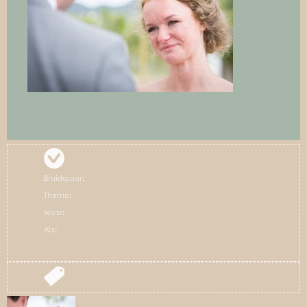
Bruidspaar:
Thema:
Waar:
Als: