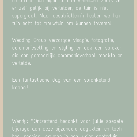
bruiloft in hun eigen tuin te vieren…en zoals ze
er zelf gelijk bij vertelden, de tuin is niet
supergroot. Maar desalniettemin hebben we hun
tuin echt tot trouwtuin om kunnen toveren!
Wedding Group verzorgde visagie, fotografie,
ceremoniesetting en styling en ook een spreker
die een persoonlijk ceremonieverhaal maakte en
vertelde.
Een fantastische dag van een sprankelend
koppel!
Wendy: ” Ontzettend bedankt voor jullie soepele
bijdrage aan deze bijzondere dag…klein en toch
heel speciaal…gewoon in een kleine achtertuin…