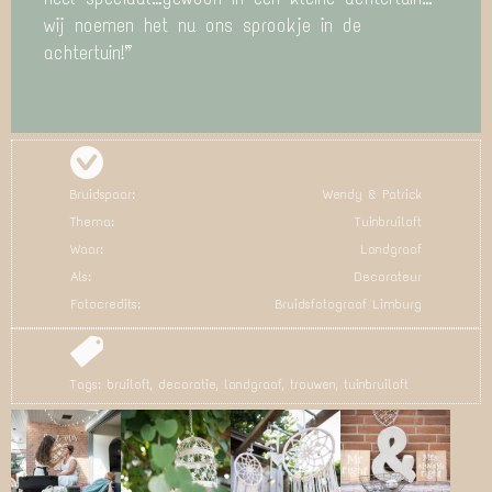
wij noemen het nu ons sprookje in de
achtertuin!”
Bruidspaar:
Wendy & Patrick
Thema:
Tuinbruiloft
Waar:
Landgraaf
Als:
Decorateur
Fotocredits:
Bruidsfotograaf Limburg
Tags:
bruiloft
,
decoratie
,
landgraaf
,
trouwen
,
tuinbruiloft