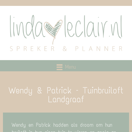
Menu
Wendy & Patrick – Tuinbruiloft
Landgraaf
Wendy en Patrick hadden als droom om hun