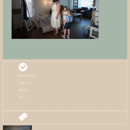
Bruidspaar:
Thema:
Waar:
Als: