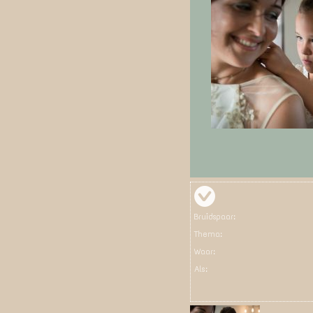
Bruidspaar:
Thema:
Waar:
Als: