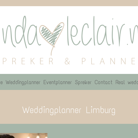
e
Weddingplanner
Eventplanner
Spreker
Contact
Real wedd
Weddingplanner Limburg