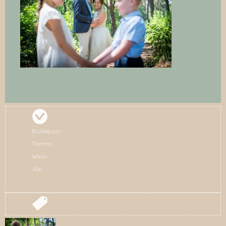
Bruidspaar:
Thema:
Waar:
Als: