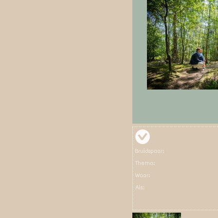
Bruidspaar:
Thema:
Waar:
Als: