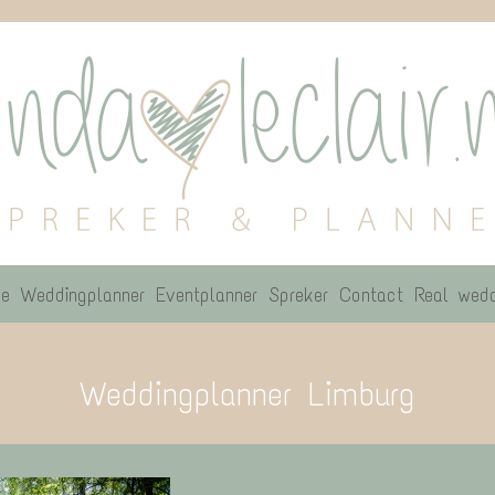
e
Weddingplanner
Eventplanner
Spreker
Contact
Real wedd
Weddingplanner Limburg