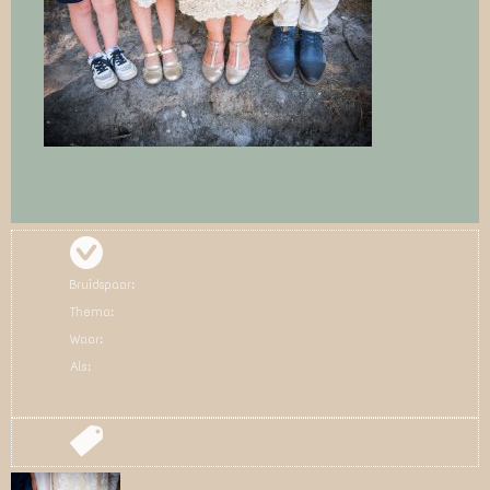
Bruidspaar:
Thema:
Waar:
Als: