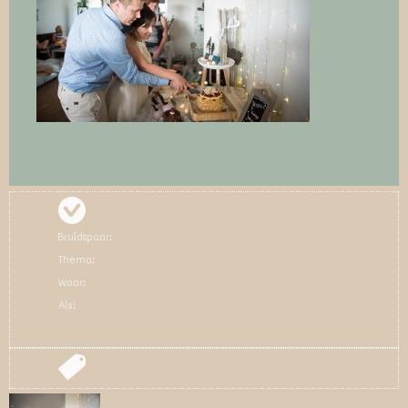
Bruidspaar:
Thema:
Waar:
Als: