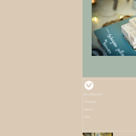
Bruidspaar:
Thema:
Waar:
Als: