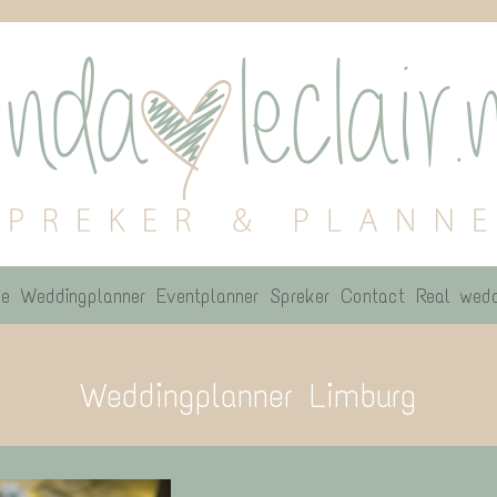
e
Weddingplanner
Eventplanner
Spreker
Contact
Real wedd
Weddingplanner Limburg