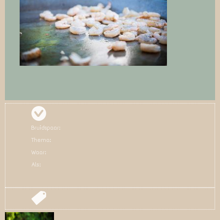
Bruidspaar:
Thema:
Waar:
Als: