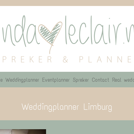
e
Weddingplanner
Eventplanner
Spreker
Contact
Real wedd
Weddingplanner Limburg