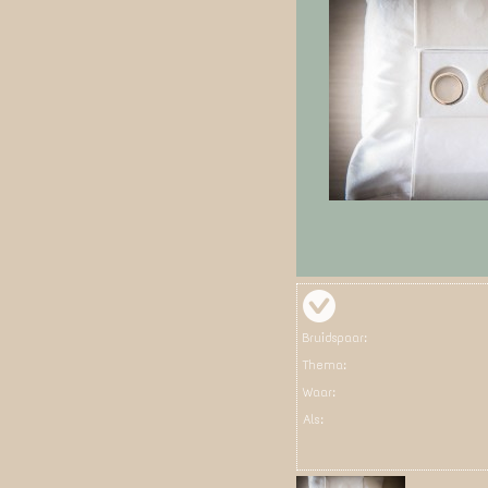
Bruidspaar:
Thema:
Waar:
Als: