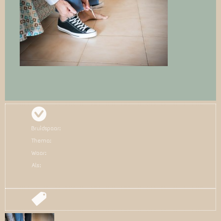
Bruidspaar:
Thema:
Waar:
Als: