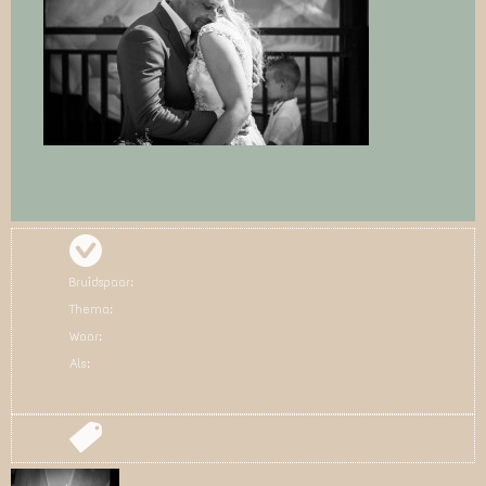
Bruidspaar:
Thema:
Waar:
Als: