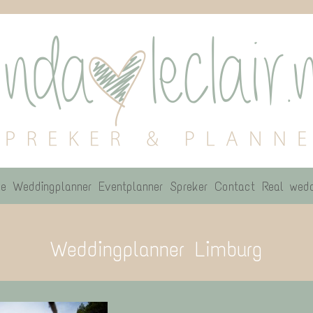
e
Weddingplanner
Eventplanner
Spreker
Contact
Real wedd
Weddingplanner Limburg