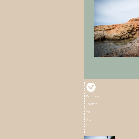
Bruidspaar:
Thema:
Waar:
Als: