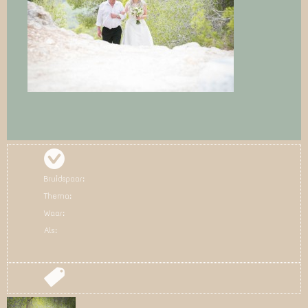
Bruidspaar:
Thema:
Waar:
Als: