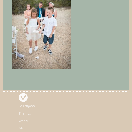
Bruidspaar:
Thema:
Waar:
Als: