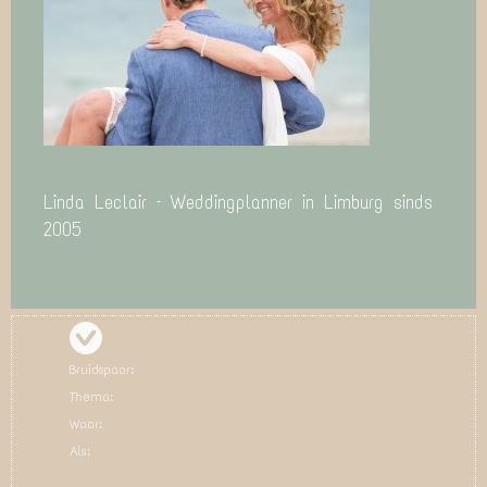
Linda Leclair – Weddingplanner in Limburg sinds
2005
Bruidspaar:
Thema:
Waar:
Als: