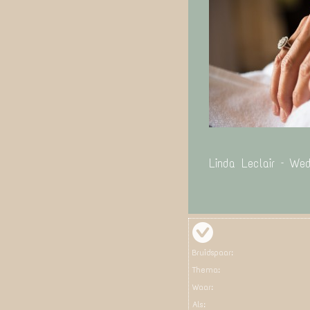
Linda Leclair – We
Bruidspaar:
Thema:
Waar:
Als: