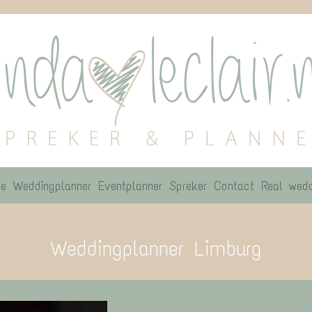
e
Weddingplanner
Eventplanner
Spreker
Contact
Real wedd
Weddingplanner Limburg