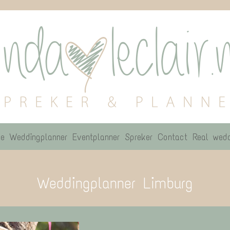
e
Weddingplanner
Eventplanner
Spreker
Contact
Real wedd
Weddingplanner Limburg