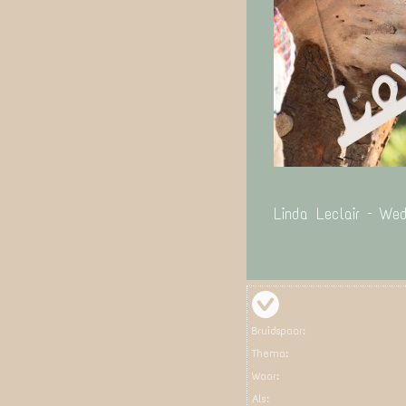
Linda Leclair – We
Bruidspaar:
Thema:
Waar:
Als: