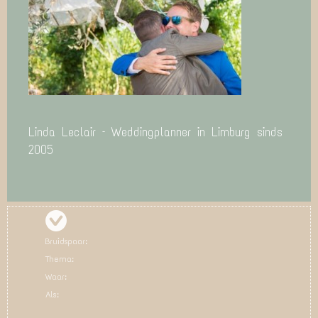
Linda Leclair – Weddingplanner in Limburg sinds
2005
Bruidspaar:
Thema:
Waar:
Als: