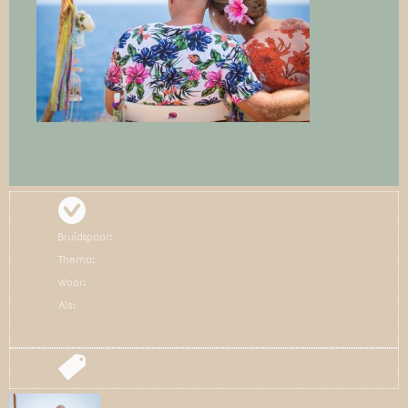
Bruidspaar:
Thema:
Waar:
Als: