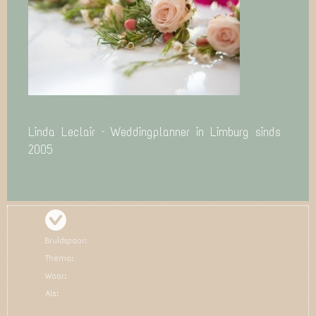
Linda Leclair – Weddingplanner in Limburg sinds
2005
Bruidspaar:
Thema:
Waar:
Als: