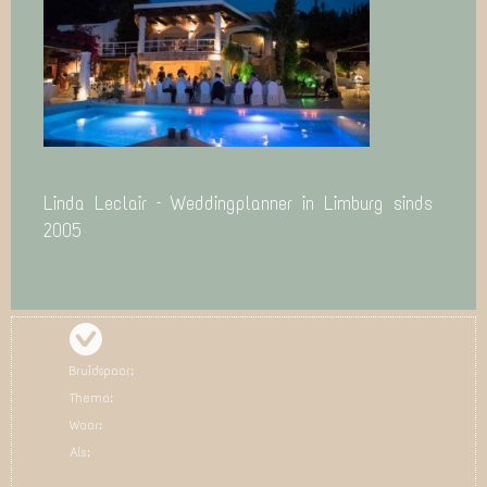
Linda Leclair – Weddingplanner in Limburg sinds
2005
Bruidspaar:
Thema:
Waar:
Als: