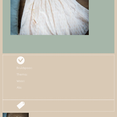
Bruidspaar:
Thema:
Waar:
Als: