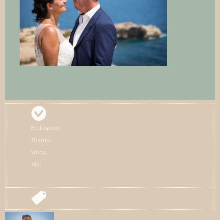
Bruidspaar:
Thema:
Waar:
Als: