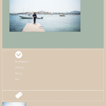
Bruidspaar:
Thema:
Waar:
Als: