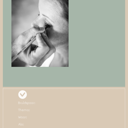
Bruidspaar:
Thema:
Waar:
Als: