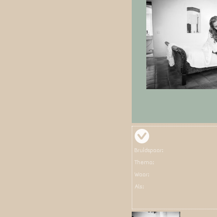
Bruidspaar:
Thema:
Waar:
Als: