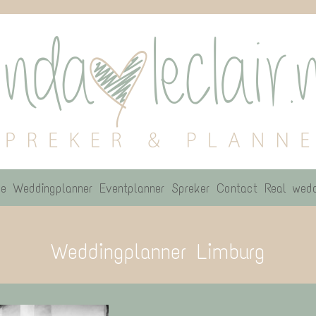
e
Weddingplanner
Eventplanner
Spreker
Contact
Real wedd
Weddingplanner Limburg