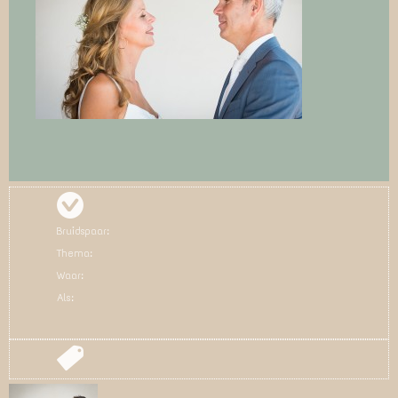
Bruidspaar:
Thema:
Waar:
Als: