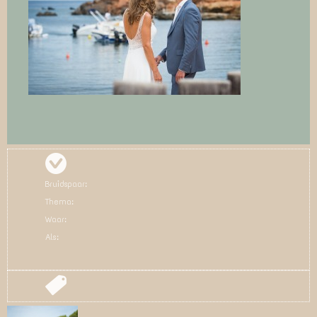
Bruidspaar:
Thema:
Waar:
Als: