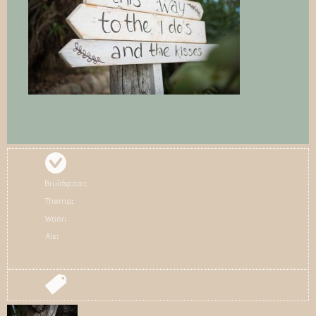
Bruidspaar:
Thema:
Waar:
Als: