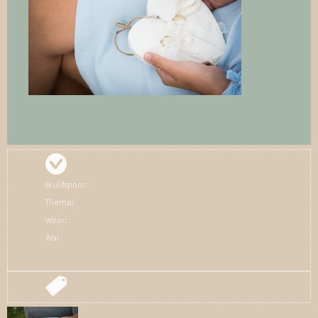
Bruidspaar:
Thema:
Waar:
Als: