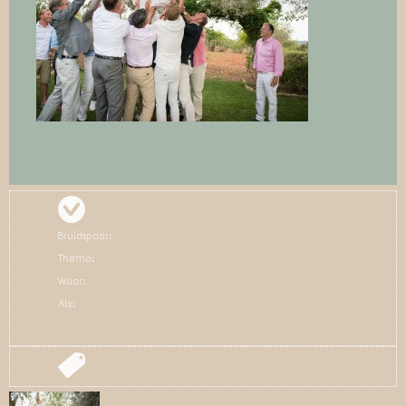
Bruidspaar:
Thema:
Waar:
Als: