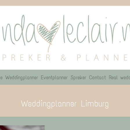
e
Weddingplanner
Eventplanner
Spreker
Contact
Real wedd
Weddingplanner Limburg