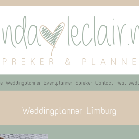
e
Weddingplanner
Eventplanner
Spreker
Contact
Real wedd
Weddingplanner Limburg