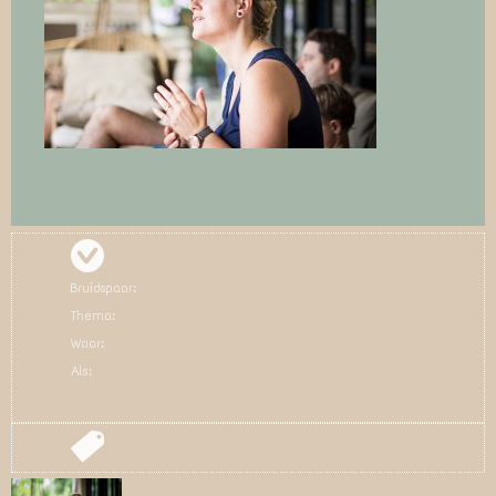
Bruidspaar:
Thema:
Waar:
Als: