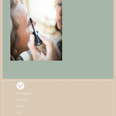
Bruidspaar:
Thema:
Waar:
Als: