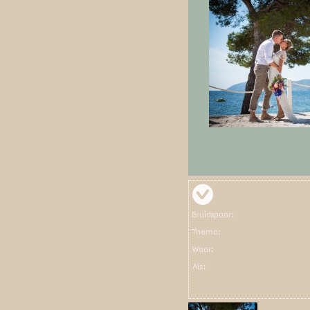
Bruidspaar:
Thema:
Waar:
Als: