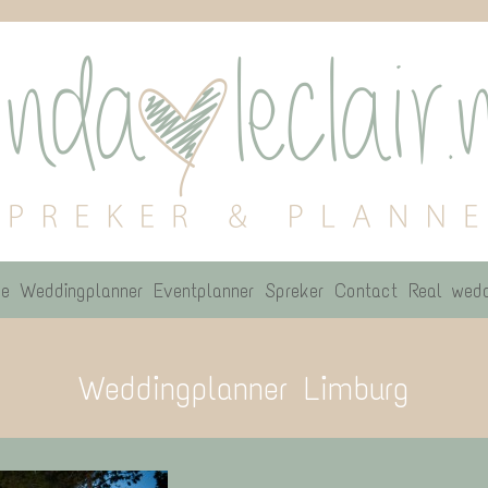
e
Weddingplanner
Eventplanner
Spreker
Contact
Real wedd
Weddingplanner Limburg