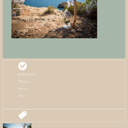
Bruidspaar:
Thema:
Waar:
Als: