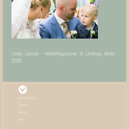
Linda Leclair – Weddingplanner in Limburg sinds
2005
Bruidspaar:
Thema:
Waar:
Als: