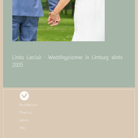
Linda Leclair – Weddingplanner in Limburg sinds
2005
Bruidspaar:
Thema:
Waar:
Als: